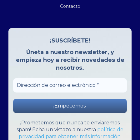
Contacto
¡SUSCRÍBETE!
Úneta a nuestro newsletter, y
empieza hoy
a recibir novedades de
nosotros.
Dirección
de
correo
electrónico
*
¡Prometemos que nunca te enviaremos
spam! Echa un vistazo a nuestra
política de
privacidad para obtener más información.